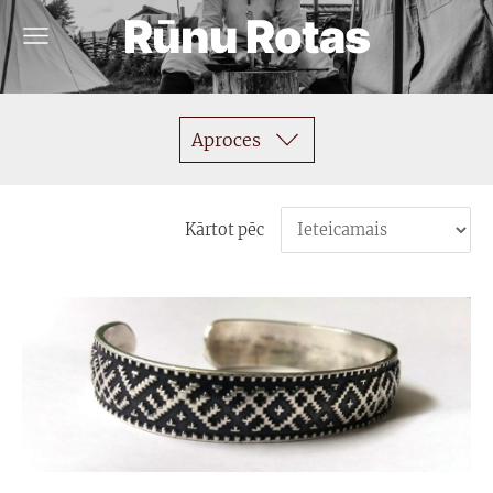
Rūnu Rotas
Aproces
Kārtot pēc