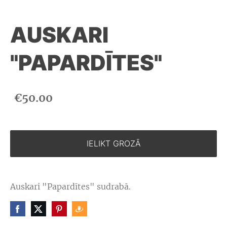
AUSKARI
"PAPARDĪTES"
€50.00
IELIKT GROZĀ
Auskari "Papardītes" sudrabā.