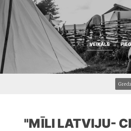
VEIKALS
PIE
Gredz
"MĪLI LATVIJU- C