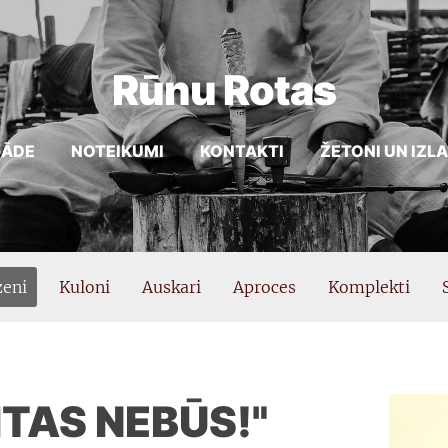
Rūnu Rotas
GĀDE
NOTEIKUMI
KONTAKTI
ŽETONI UN IZL
eni
Kuloni
Auskari
Aproces
Komplekti
ITAS NEBŪS!"