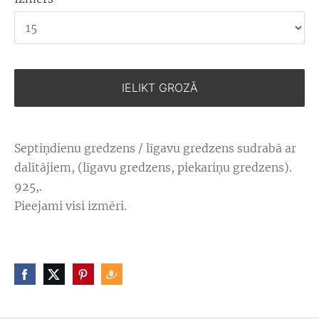
IELIKT GROZĀ
Septiņdienu gredzens / līgavu gredzens sudrabā ar
dalītājiem, (līgavu gredzens, piekariņu gredzens).
925,.
Pieejami visi izmēri.