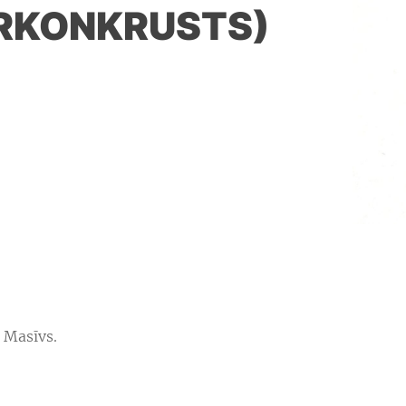
ĒRKONKRUSTS)
 Masīvs.