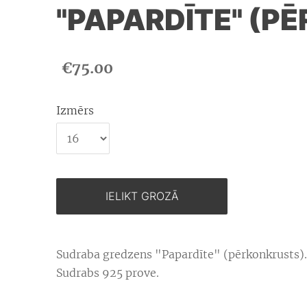
"PAPARDĪTE" (P
€75.00
Izmērs
IELIKT GROZĀ
Sudraba gredzens "Papardīte" (pērkonkrusts).
Sudrabs 925 prove.