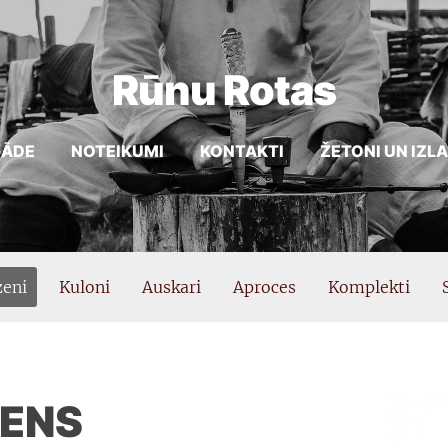
Rūnu Rotas
GĀDE
NOTEIKUMI
KONTAKTI
ŽETONI UN IZL
eni
Kuloni
Auskari
Aproces
Komplekti
ENS