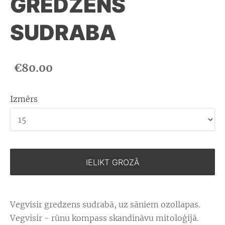
GREDZENS
SUDRABA
€80.00
Izmērs
IELIKT GROZĀ
Vegvisir gredzens sudrabā, uz sāniem ozollapas.
Vegvisir - rūnu kompass skandināvu mitoloģijā.